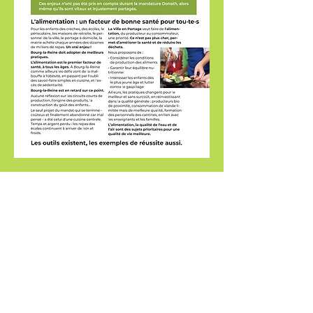
Paragraphe. Vous pouvez le modifier
et ajouter votre texte. Double-cliquez
ici ou cliquez sur « Modifier le s
visiteur.