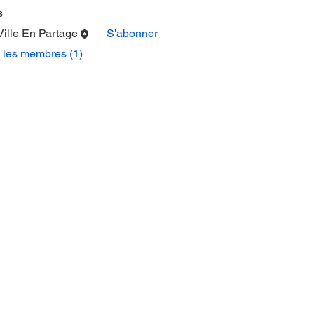
s
Ville En Partage
S'abonner
s les membres (1)